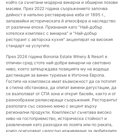
който са съчетани модерна винарна и обширни лозови
масиви. През 2022 година съоръжението започва
дейност в напълно реставрирана изба от 1895 г.,
запазвайки историческата й атмосфера и наследство
от различни епохи. Признания като "Най-добър
хотелски комплекс с винарна" и "Най-добър
ресторант с авторска кухня" акцентират на високия
стандарт на услугите.
През 2024 година Bononia Estate Winery & Resort е
отличен сред стоте най-добри винарни на световно
ниво, което затвърждава позицията му на водеща
дестинация за винен туризъм в Източна Европа.
Гостите на комплекса имат възможност да се потопят
в стилна обстановка, да опитат винени дегустации, да
се възползват от СПА зона и открит басейн, както и от
разнообразни релаксиращи съоръжения. Ресторантът
разполага със сезонно меню с акцент върху
регионални продукти. Комплексът съчетава високо
ниво на гостоприемство, историческа стойност и
развлечения като разходки из лозята или по реката,
които осигуряват цялостно изживяване за любителите