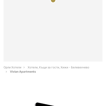
Орли Хотели
Хотели, Къщи за гости, Хижи - Белевехчево
Vivian Apartments