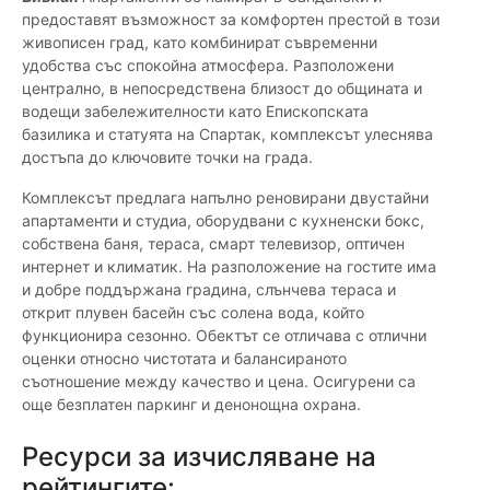
предоставят възможност за комфортен престой в този
живописен град, като комбинират съвременни
удобства със спокойна атмосфера. Разположени
централно, в непосредствена близост до общината и
водещи забележителности като Епископската
базилика и статуята на Спартак, комплексът улеснява
достъпа до ключовите точки на града.
Комплексът предлага напълно реновирани двустайни
апартаменти и студиа, оборудвани с кухненски бокс,
собствена баня, тераса, смарт телевизор, оптичен
интернет и климатик. На разположение на гостите има
и добре поддържана градина, слънчева тераса и
открит плувен басейн със солена вода, който
функционира сезонно. Обектът се отличава с отлични
оценки относно чистотата и балансираното
съотношение между качество и цена. Осигурени са
още безплатен паркинг и денонощна охрана.
Ресурси за изчисляване на
рейтингите: