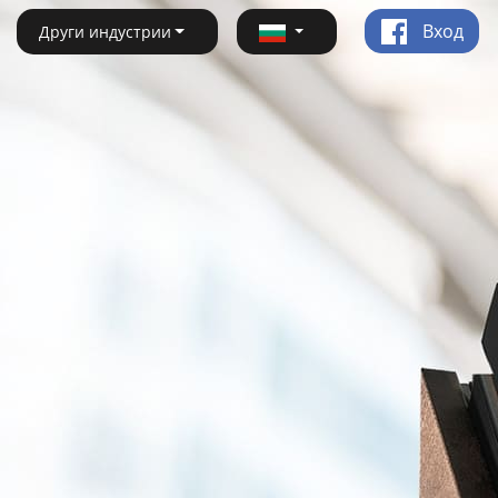
Вход
Други индустрии