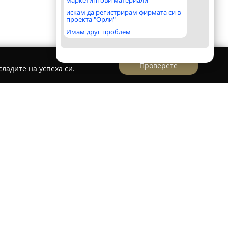
маркетингови материали
искам да регистрирам фирмата си в
проекта "Орли"
Имам друг проблем
Проверете
ладите на успеха си.
Крумово на около 3 километра от Международно
спокойна обстановка в извънградска зона с
главните транспортни връзки. Тази локация го
кто за бизнес клиенти, така и за
т тишина и отправна точка за обиколки в