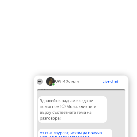
ОРЛИ Хотели
Live chat
09:30
Здравейте, радваме се да ви
помогнем! 🙂 Моля, кликнете
върху съответната тема на
разговора!
Аз съм лауреат, искам да получа