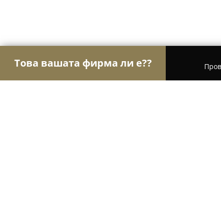
Това вашата фирма ли е??
Пров
Орли Хотели
Хотели, Къщи за гости, Хижи - П
Ubis Hotel- Plovdiv airport accomo
9.4
(50)