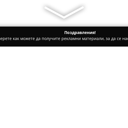
Поздравления!
ерете как можете да получите рекламни материали, за да се нас
ловдив
Ubis Hotel- Plovdiv airport accomodation
dation
Относно компанията:
Ubis Hotel
, ситуиран в село 
летище Пловдив, предоставя 
лесен достъп до летището и 
превръща в подходящ избор ка
Покажи повече >>
пътешественици, които търся
околността.