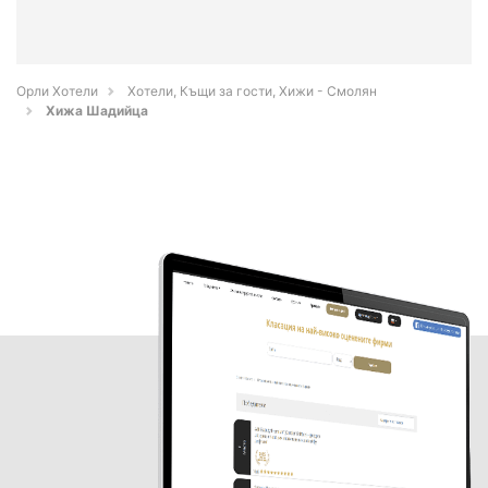
Орли Хотели
Хотели, Къщи за гости, Хижи - Смолян
Хижа Шадийца