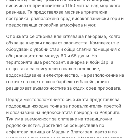
височина от приблизително 1150 метра над морското
равнище. Тя представлява масивна триетажна
постройка, разположена сред високопланински гори и
предоставяща спокойна атмосфера и уют.
От хижата се открива впечатляваща панорама, която
обхваща широки площи от околността. Комплексът е
оборудван с удобни стаи и общи спални помещения с
общ капацитет за между 60 и 65 души. На
територията има ресторант, винарна и лоби бар, а
също така са осигурени локално отопление,
водоснабдяване и електричество. На разположение на
гостите са още външно барбекю и басейн, които
разширяват възможностите за отдих сред природата.
Поради местоположението си, хижата представлява
подходяща изходна точка за продължителен престой
и опознаване на недокоснатата природа на Родопите.
Тук има възможност за опитване на традиционни
родопски ястия. Достъпът се осъществява по
асфалтови пътища от Мадан и Златоград, както и по