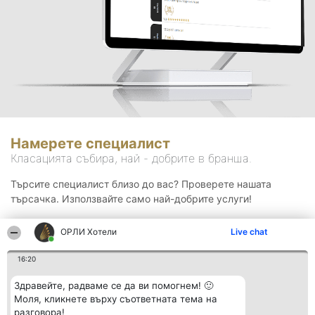
Намерете специалист
Класацията събира, най - добрите в бранша.
Търсите специалист близо до вас? Проверете нашата
търсачка. Използвайте само най-добрите услуги!
ОРЛИ Хотели
Live chat
Търсене
16:20
Здравейте, радваме се да ви помогнем! 🙂
Моля, кликнете върху съответната тема на
разговора!