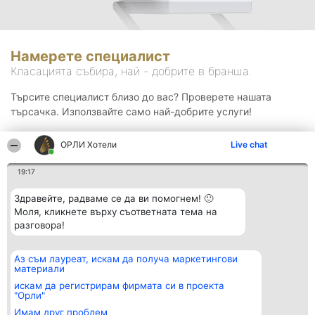
Намерете специалист
Класацията събира, най - добрите в бранша.
Търсите специалист близо до вас? Проверете нашата
търсачка. Използвайте само най-добрите услуги!
ОРЛИ Хотели
Live chat
Търсене
19:17
Здравейте, радваме се да ви помогнем! 🙂
Моля, кликнете върху съответната тема на
разговора!
Аз съм лауреат, искам да получа маркетингови
Организатор на
Класация
Контакти
материали
класиране
Победители
Контакти
Beautiful Company S.R.L.
Списък на
искам да регистрирам фирмата си в проекта
BulevardulAleea Timișul De
всички
"Орли"
Sus Nr. 2, Bl. A30, Sc. A, Et.
победители
Имам друг проблем
4, Ap. 13
Правила