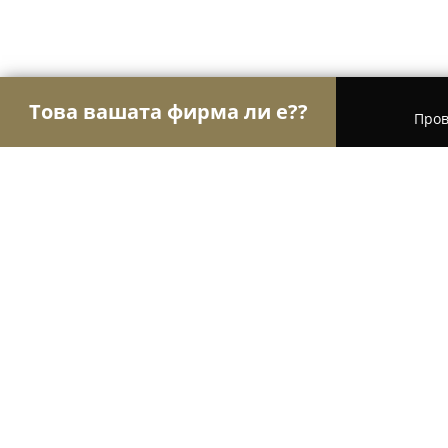
Това вашата фирма ли е??
Пров
Орли Хотели
Хотели, Къщи за гости, Хижи - О
Twin House
9.2
(535)