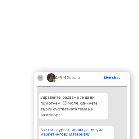
ОРЛИ Хотели
Live chat
13:08
Здравейте, радваме се да ви
помогнем! 🙂 Моля, кликнете
върху съответната тема на
разговора!
Аз съм лауреат, искам да получа
маркетингови материали