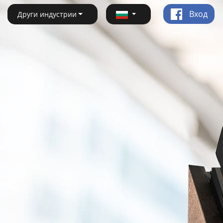
Вход
Други индустрии