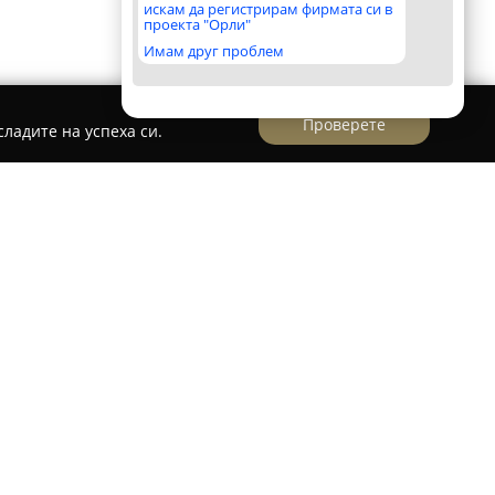
искам да регистрирам фирмата си в
проекта "Орли"
Имам друг проблем
Проверете
ладите на успеха си.
 Огняново, което се отличава с изобилие на
in House
предоставя съчетание от уют и
тири големи планини – Пирин, Родопи,
омплекс представлява предпочитан избор за
 сред природа и да се възползват от
минералните извори.