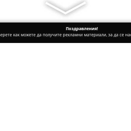
Поздравления!
ерете как можете да получите рекламни материали, за да се нас
гняново
Twin House
Относно компанията:
Ситуиран в живописното село
лековита минерална вода,
Tw
спокойствие. Обгърнат от че
Славянка и Стъргач – този к
Покажи повече >>
хора, желаещи да се отпуснат
благоприятните свойства на 