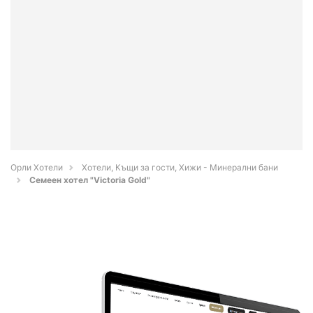
Орли Хотели
Хотели, Къщи за гости, Хижи - Минерални бани
Семеен хотел "Victoria Gold"