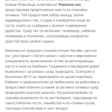
язовир Йовковци, комплексът
Раювски хан
представлява предпочитано място за спокойна
почивка. Той предоставя избор между уютни
индивидуални стаи, студиа и комфортни къщи за
гости, които са снабдени с всички съвременни
удобства. Сред тях се включват телевизор, кабелна
телевизия и отопление, осигуряващи комфортен
престой през цялата година.
Комплексът предлага сезонен открит басейн, детски
кът, ресторант с богато меню с местни и европейски
специалитети, включително ястия за вегетарианци,
както и зони за барбекю. Градината и беседките дават
възможност за релакс сред природата. Осигурен е
безплатен Wi-Fi на територията на целия комплекс.
Районът е привлекателен за любителите на риболова и
предоставя отлични условия за активна почивка сред
природните красоти наоколо. На разположение са
гъвкави възможности за настаняване, подходящи за
самостоятелни гости, семейства и по-големи групи,
търсещи спокойствие и чист въздух.