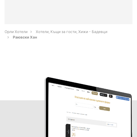
Орли Хотели
Хотели, Къщи за гости, Хижи - Бадевци
Раювски Хан