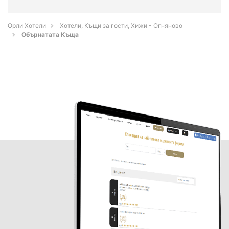
Орли Хотели
Хотели, Къщи за гости, Хижи - Огняново
Обърнатата Къща