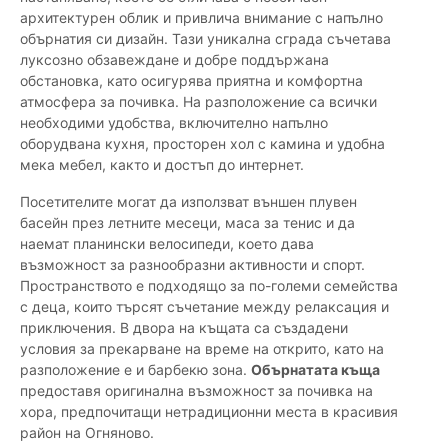
архитектурен облик и привлича внимание с напълно
обърнатия си дизайн. Тази уникална сграда съчетава
луксозно обзавеждане и добре поддържана
обстановка, като осигурява приятна и комфортна
атмосфера за почивка. На разположение са всички
необходими удобства, включително напълно
оборудвана кухня, просторен хол с камина и удобна
мека мебел, както и достъп до интернет.
Посетителите могат да използват външен плувен
басейн през летните месеци, маса за тенис и да
наемат планински велосипеди, което дава
възможност за разнообразни активности и спорт.
Пространството е подходящо за по-големи семейства
с деца, които търсят съчетание между релаксация и
приключения. В двора на къщата са създадени
условия за прекарване на време на открито, като на
разположение е и барбекю зона.
Обърнатата къща
предоставя оригинална възможност за почивка на
хора, предпочитащи нетрадиционни места в красивия
район на Огняново.