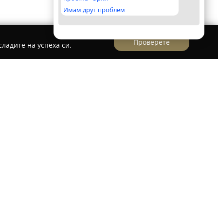
Имам друг проблем
Проверете
ладите на успеха си.
семеен хотел, който се намира в живописното
подножието на Рила планина. От този хотел се
ки към масивите на Рила и Пирин, а
 спокойствие и комфорт във всеки сезон.
а в уютни стаи и апартаменти, съчетаващи
иционен битов стил. Всяко помещение
 уют, като предоставя и безплатен Wi-Fi