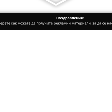
Поздравления!
ерете как можете да получите рекламни материали, за да се нас
одлево
Асенова къща
Относно компанията:
Асенова къща
представлява 
село Годлево, разположено в 
разкриват впечатляващи глед
обстановката се отличава със
Настаняването се осъществяв
съвременни удобства и трад
осигурява усещане за домашен