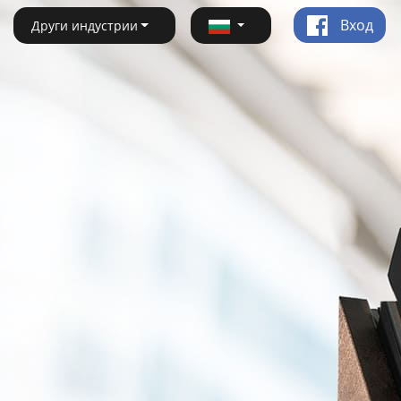
Вход
Други индустрии