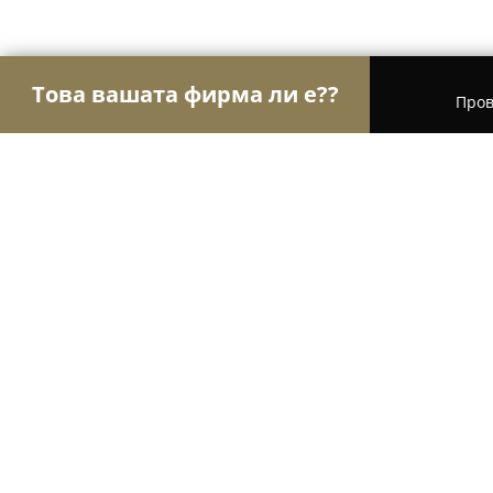
Това вашата фирма ли е??
Пров
Орли Хотели
Хотели, Къщи за гости, Хижи - Г
Асенова къща
9.5
(109)
Годлево, с. Годлево
Покажи телефонния номер