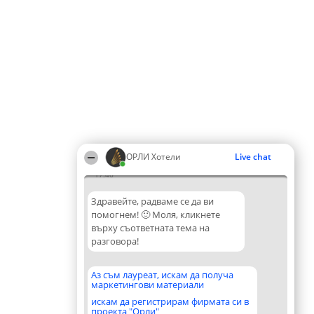
ОРЛИ Хотели
Live chat
17:46
Здравейте, радваме се да ви
помогнем! 🙂 Моля, кликнете
върху съответната тема на
разговора!
Аз съм лауреат, искам да получа
маркетингови материали
искам да регистрирам фирмата си в
проекта "Орли"