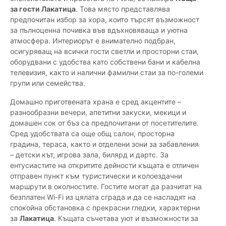
за гости Лакатица
. Това място представлява
предпочитан избор за хора, които търсят възможност
за пълноценна почивка във вдъхновяваща и уютна
атмосфера. Интериорът е внимателно подбран,
осигуряващ на всички гости светли и просторни стаи,
оборудвани с удобства като собствени бани и кабелна
телевизия, както и налични фамилни стаи за по-големи
групи или семейства.
Домашно приготвената храна е сред акцентите –
разнообразни вечери, апетитни закуски, мекици и
домашен сок от бъз са предпочитани от посетителите.
Сред удобствата са още общ салон, просторна
градина, тераса, както и отделени зони за забавления
– детски кът, игрова зала, билярд и дартс. За
ентусиастите на откритите дейности къщата е отличен
отправен пункт към туристически и колоездачни
маршрути в околностите. Гостите могат да разчитат на
безплатен Wi-Fi из цялата сграда и да се насладят на
спокойна обстановка с прекрасни гледки, характерни
за
Лакатица
. Къщата съчетава уют и възможности за