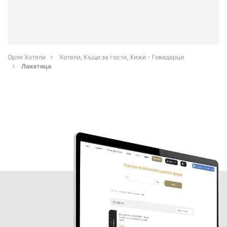
Орли Хотели
Хотели, Къщи за гости, Хижи - Говедарци
Лакатица