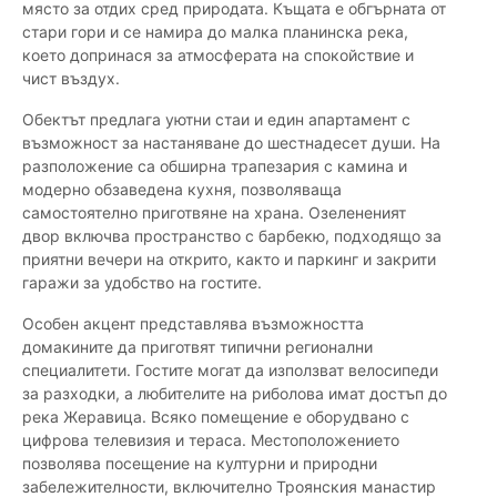
място за отдих сред природата. Къщата е обгърната от
стари гори и се намира до малка планинска река,
което допринася за атмосферата на спокойствие и
чист въздух.
Обектът предлага уютни стаи и един апартамент с
възможност за настаняване до шестнадесет души. На
разположение са обширна трапезария с камина и
модерно обзаведена кухня, позволяваща
самостоятелно приготвяне на храна. Озелененият
двор включва пространство с барбекю, подходящо за
приятни вечери на открито, както и паркинг и закрити
гаражи за удобство на гостите.
Особен акцент представлява възможността
домакините да приготвят типични регионални
специалитети. Гостите могат да използват велосипеди
за разходки, а любителите на риболова имат достъп до
река Жеравица. Всяко помещение е оборудвано с
цифрова телевизия и тераса. Местоположението
позволява посещение на културни и природни
забележителности, включително Троянския манастир