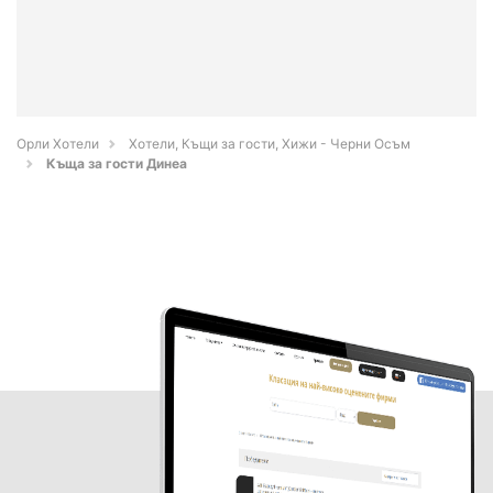
Орли Хотели
Хотели, Къщи за гости, Хижи - Черни Осъм
Къща за гости Динеа