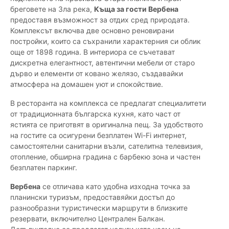
бреговете на Зла река,
Къща за гости Вербена
предоставя възможност за отдих сред природата.
Комплексът включва две основно реновирани
постройки, които са съхранили характерния си облик
още от 1898 година. В интериора се съчетават
дискретна елегантност, автентични мебели от старо
дърво и елементи от ковано желязо, създавайки
атмосфера на домашен уют и спокойствие.
В ресторантa на комплекса се предлагат специалитети
от традиционната българска кухня, като част от
ястията се приготвят в оригинална пещ. За удобството
на гостите са осигурени безплатен Wi-Fi интернет,
самостоятелни санитарни възли, сателитна телевизия,
отопление, обширна градина с барбекю зона и частен
безплатен паркинг.
Вербена
се отличава като удобна изходна точка за
планински туризъм, предоставяйки достъп до
разнообразни туристически маршрути в близките
резервати, включително Централен Балкан.