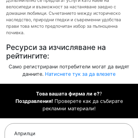
Допълнително се предлагат услуги като наем на
велосипеди и възможност за настаняване заедно с
домашни любимци. Съчетанието между историческо
наследство, природни гледки и съвременни удобства
прави това място предпочитан избор за пълноценна
почивка.
Ресурси за изчисляване на
рейтингите:
Само регистрирани потребители могат да видят
данните.
Натиснете тук за да влезете
Това вашата фирма ли е?
?
Поздравления!
Проверете как да събирате
рекламни материали!
Априлци