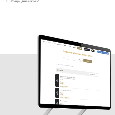
Къща „Ангелкови“