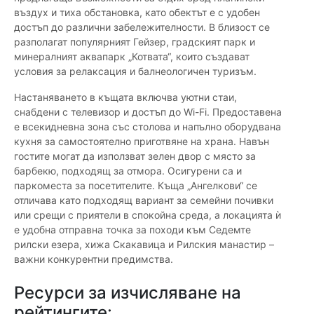
въздух и тиха обстановка, като обектът е с удобен
достъп до различни забележителности. В близост се
разполагат популярният Гейзер, градският парк и
минералният аквапарк „Котвата“, които създават
условия за релаксация и балнеологичен туризъм.
Настаняването в къщата включва уютни стаи,
снабдени с телевизор и достъп до Wi-Fi. Предоставена
е всекидневна зона със столова и напълно оборудвана
кухня за самостоятелно приготвяне на храна. Навън
гостите могат да използват зелен двор с място за
барбекю, подходящ за отмора. Осигурени са и
паркоместа за посетителите. Къща „Ангелкови“ се
отличава като подходящ вариант за семейни почивки
или срещи с приятели в спокойна среда, а локацията ѝ
е удобна отправна точка за походи към Седемте
рилски езера, хижа Скакавица и Рилския манастир –
важни конкурентни предимства.
Ресурси за изчисляване на
рейтингите: