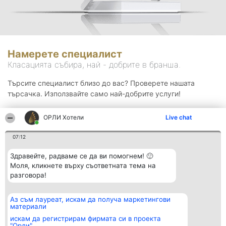
Намерете специалист
Класацията събира, най - добрите в бранша.
Търсите специалист близо до вас? Проверете нашата
търсачка. Използвайте само най-добрите услуги!
ОРЛИ Хотели
Live chat
Търсене
07:12
Здравейте, радваме се да ви помогнем! 🙂
Моля, кликнете върху съответната тема на
разговора!
Аз съм лауреат, искам да получа маркетингови
Организатор на
Класация
Контакти
материали
класиране
Победители
Контакти
Beautiful Company S.R.L.
Списък на
искам да регистрирам фирмата си в проекта
BulevardulAleea Timișul De
всички
"Орли"