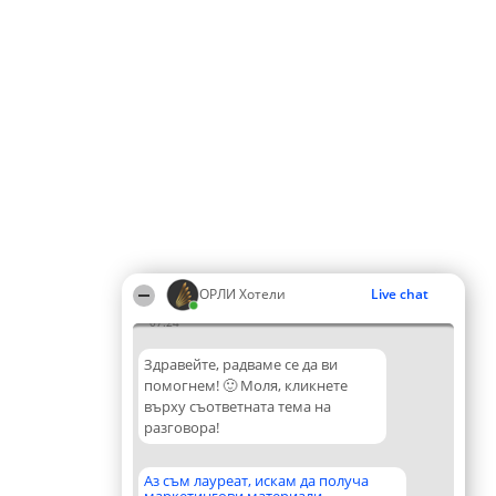
ОРЛИ Хотели
Live chat
07:24
Здравейте, радваме се да ви
помогнем! 🙂 Моля, кликнете
върху съответната тема на
разговора!
Аз съм лауреат, искам да получа