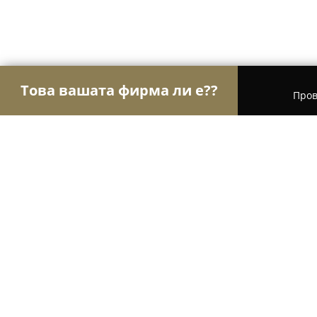
Това вашата фирма ли е??
Пров
Орли Хотели
Хотели, Къщи за гости, Хижи - Л
Къща за гости „Чучи“
8
(108)