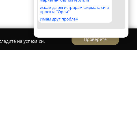
маркетингови материали
искам да регистрирам фирмата си в
проекта "Орли"
Имам друг проблем
Проверете
ладите на успеха си.
в живописното село Златна Панега,
р за желаещите спокойна почивка или
ъбития.
Къща за гости Чучи
изпъква със
собена частна плажна ивица, осигуряващи
откъсване от ежедневието. Обектът разполага
адина, където са налични зони за почивка и