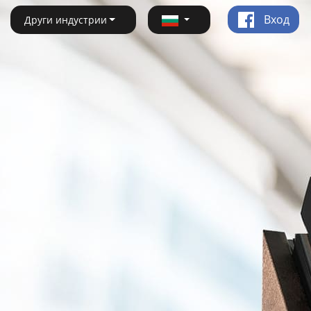
Вход
Други индустрии