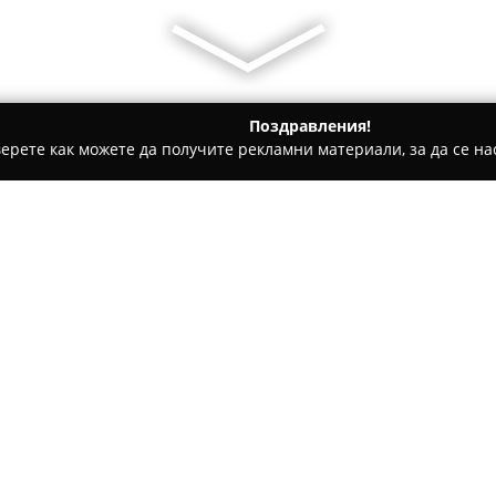
Поздравления!
ерете как можете да получите рекламни материали, за да се нас
овеч
Къща за гости „Чучи“
Относно компанията:
Къща за гости, разположена 
представлява подходящ избо
организиране на различни с
своята морска локация и обо
атмосфера на спокойствие и 
с открит басейн и обширна гр