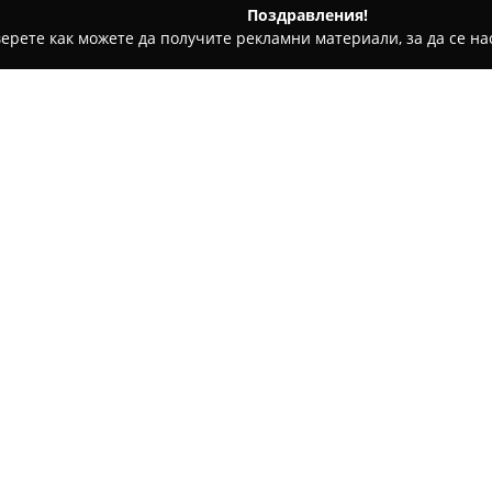
Поздравления!
ерете как можете да получите рекламни материали, за да се нас
ява река
Къща за гости „Приятели“
Относно компанията:
Къща за гости „Приятели“
с
река, разположено в сърцето
възможност за спокойна почи
ситуирана на южния склон в 
Покажи повече >>
отличава с домашен уют и при
които търсят релакс и чист в
Гостите на Къща за гости „Пр
оборудвана със собствен сан
души, което го прави подход
приятели. За удобство са оси