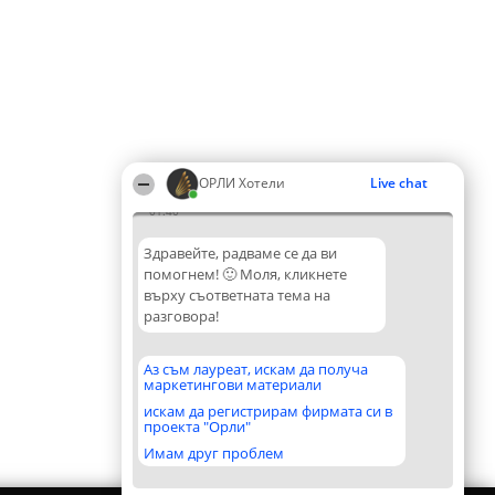
ОРЛИ Хотели
Live chat
01:40
Здравейте, радваме се да ви
помогнем! 🙂 Моля, кликнете
върху съответната тема на
разговора!
Аз съм лауреат, искам да получа
маркетингови материали
искам да регистрирам фирмата си в
проекта "Орли"
Имам друг проблем