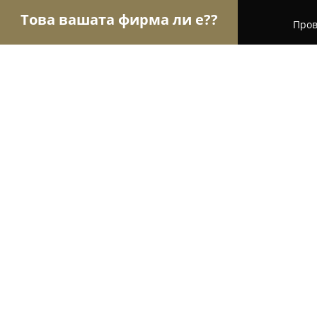
Това вашата фирма ли е??
Пров
Орли Хотели
Хотели, Къщи за гости, Хижи - Л
Къща за гости „Приятели“
9.6
(176)
Лява река, Къща за гости Приятели
Покажи телефонния номер