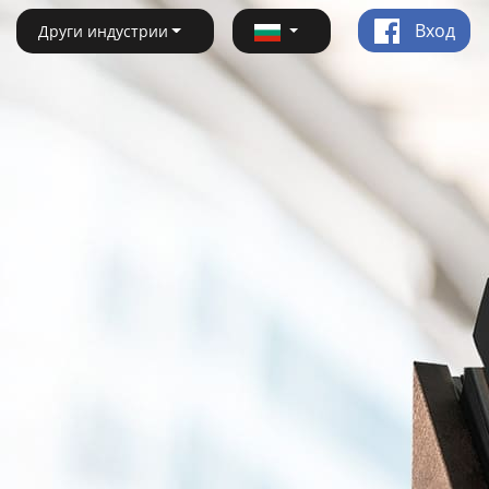
Вход
Други индустрии