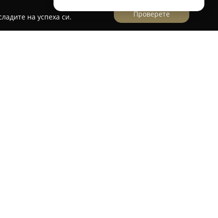
Проверете
ладите на успеха си.
е намира в живописното планинско село Лява
 на Централна Стара планина. Тя предоставя
вка сред автентичната българска природа и е
близост до прохода Хаинбоаз. Мястото се
родна красота, като е подходящо за всички,
ъздух.
иятели“ разполагат с пет удобни стаи, всяка
итарен възел, а максималният капацитет е 15
ящо място за семейни събирания или групи
гурени напълно оборудван кухненски кът,