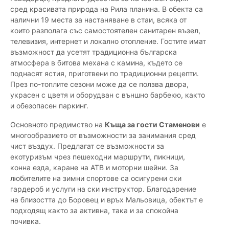
сред красивата природа на Рила планина. В обекта са
налични 19 места за настаняване в стаи, всяка от
които разполага със самостоятелен санитарен възел,
телевизия, интернет и локално отопление. Гостите имат
възможност да усетят традиционна българска
атмосфера в битова механа с камина, където се
поднасят ястия, приготвени по традиционни рецепти.
През по-топлите сезони може да се ползва двора,
украсен с цветя и оборудван с външно барбекю, както
и обезопасен паркинг.
Основното предимство на
Къща за гости Стаменови
е
многообразието от възможности за занимания сред
чист въздух. Предлагат се възможности за
екотуризъм чрез пешеходни маршрути, пикници,
конна езда, каране на АТВ и моторни шейни. За
любителите на зимни спортове са осигурени ски
гардероб и услуги на ски инструктор. Благодарение
на близостта до Боровец и връх Мальовица, обектът е
подходящ както за активна, така и за спокойна
почивка.