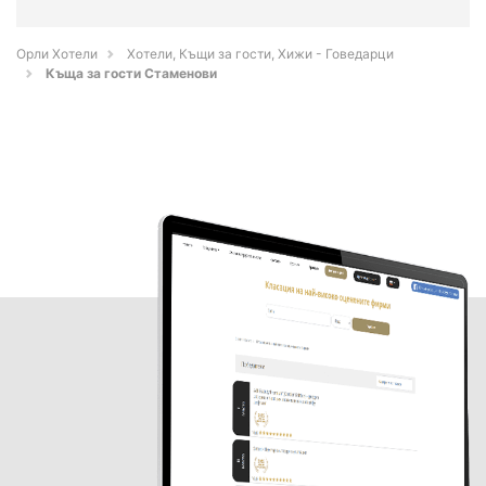
Орли Хотели
Хотели, Къщи за гости, Хижи - Говедарци
Къща за гости Стаменови