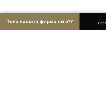
Това вашата фирма ли е??
Пров
Орли Хотели
Хотели, Къщи за гости, Хижи - В
Къщи за гости Костови
9.6
(108)
Високовци, с.Мийковци