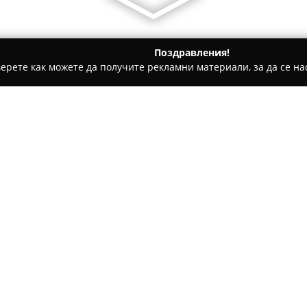
Поздравления!
ерете как можете да получите рекламни материали, за да се нас
исоковци
Къщи за гости Костови
Относно компанията:
Къщи за гости Костови
са р
Елена, в сърцето на Стара пл
кристални води и впечатлява
избор за планински, екологи
Покажи повече >>
спокойна атмосфера далеч от
за семейни ваканции, събира
Гостите имат достъп до уютни