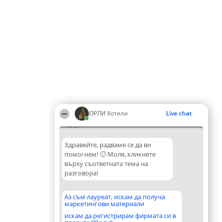
ОРЛИ Хотели
Live chat
20:27
Здравейте, радваме се да ви
помогнем! 🙂 Моля, кликнете
върху съответната тема на
разговора!
Аз съм лауреат, искам да получа
маркетингови материали
искам да регистрирам фирмата си в