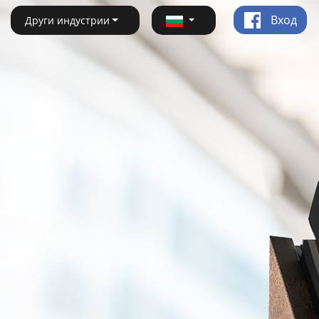
Вход
Други индустрии