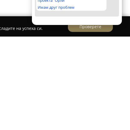
проекта "Орли"
Имам друг проблем
Проверете
ладите на успеха си.
азположени в селото Мийковци, близо до град
анина. Локацията им предоставя чист въздух,
щи природни гледки, което ги прави подходящ
чен и селски туризъм. Комплексът предлага
 забързаното ежедневие, създавайки условия
ния с приятели и празници сред природата.
 стаи, обзаведени с комбинация от двойно и