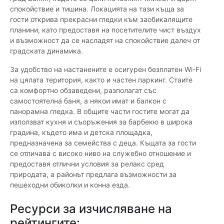
спокойствие и тишина. Локацията на тази къща за
гости открива прекрасни гледки към заобикалящите
планини, като предоставя на посетителите чист въздух
и възможност да се насладят на спокойствие далеч от
градската динамика.
За удобство на настанените е осигурен безплатен Wi-Fi
на цялата територия, както и частен паркинг. Стаите
са комфортно обзаведени, разполагат със
самостоятелна баня, а някои имат и балкон с
панорамна гледка. В общите части гостите могат да
използват кухня и съоръжения за барбекю в широка
градина, където има и детска площадка,
предназначена за семейства с деца. Къщата за гости
се отличава с високо ниво на служебно отношение и
предоставя отлични условия за релакс сред
природата, а районът предлага възможности за
пешеходни обиколки и конна езда.
Ресурси за изчисляване на
рейтингите: