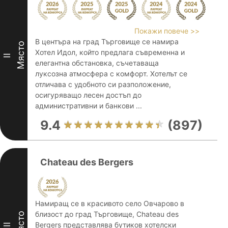
Покажи повече >>
В центъра на град Търговище се намира
Място
Хотел Идол, който предлага съвременна и
II
елегантна обстановка, съчетаваща
луксозна атмосфера с комфорт. Хотелът се
отличава с удобното си разположение,
осигуряващо лесен достъп до
административни и банкови ...
9.4
(897)
Chateau des Bergers
Намиращ се в красивото село Овчарово в
близост до град Търговище, Chateau des
Място
Bergers представлява бутиков хотелски
III