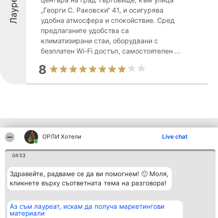
Лауреати
„Георги С. Раковски“ 41, и осигурява
удобна атмосфера и спокойствие. Сред
предлаганите удобства са
климатизирани стаи, оборудвани с
безплатен Wi-Fi достъп, самостоятелен ...
8
Други фирми от региона
ОРЛИ Хотели
Live chat
04:53
Организатор на
Класация
Контакти
Здравейте, радваме се да ви помогнем! 🙂 Моля,
класиране
Победители
Контакти
Beautiful Company S.R.L.
кликнете върху съответната тема на разговора!
Списък на
BulevardulAleea Timișul De
всички
Sus Nr. 2, Bl. A30, Sc. A, Et.
победители
4, Ap. 13
Правила
Аз съм лауреат, искам да получа маркетингови
București 53-238
Статут/Устав
материали