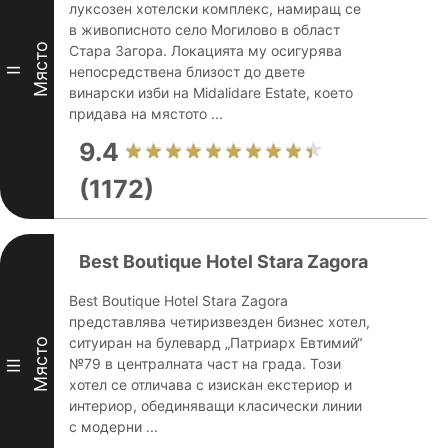
луксозен хотелски комплекс, намиращ се
в живописното село Могилово в област
Място
Стара Загора. Локацията му осигурява
непосредствена близост до двете
II
винарски изби на Midalidare Estate, което
придава на мястото ...
9.4
(1172)
Best Boutique Hotel Stara Zagora
Best Boutique Hotel Stara Zagora
представлява четиризвезден бизнес хотел,
ситуиран на булевард „Патриарх Евтимий“
Място
№79 в централната част на града. Този
III
хотел се отличава с изискан екстериор и
интериор, обединяващи класически линии
с модерни ...