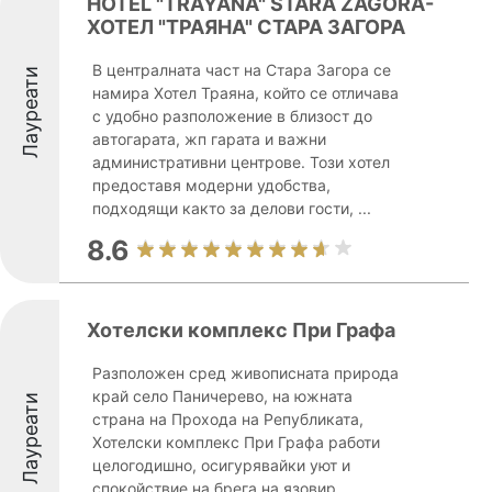
HOTEL "TRAYANA" STARA ZAGORA-
ХОТЕЛ "ТРАЯНА" СТАРА ЗАГОРА
В централната част на Стара Загора се
Лауреати
намира Хотел Траяна, който се отличава
с удобно разположение в близост до
автогарата, жп гарата и важни
административни центрове. Този хотел
предоставя модерни удобства,
подходящи както за делови гости, ...
8.6
Хотелски комплекс При Графа
Разположен сред живописната природа
край село Паничерево, на южната
Лауреати
страна на Прохода на Републиката,
Хотелски комплекс При Графа работи
целогодишно, осигурявайки уют и
спокойствие на брега на язовир