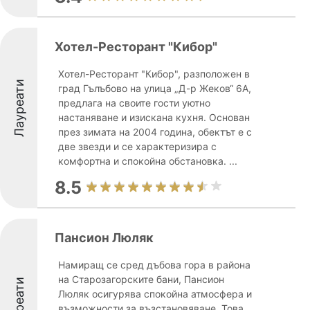
Хотел-Ресторант "Кибор"
Хотел-Ресторант "Кибор", разположен в
Лауреати
град Гълъбово на улица „Д-р Жеков“ 6А,
предлага на своите гости уютно
настаняване и изискана кухня. Основан
през зимата на 2004 година, обектът е с
две звезди и се характеризира с
комфортна и спокойна обстановка. ...
8.5
Пансион Люляк
Намиращ се сред дъбова гора в района
на Старозагорските бани, Пансион
Лауреати
Люляк осигурява спокойна атмосфера и
възможности за възстановяване. Това