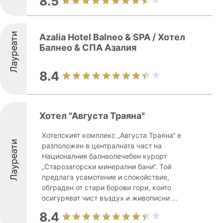
8.5
Лауреати
Azalia Hotel Balneo & SPA / Хотел
Балнео & СПА Азалия
8.4
Хотел "Августа Траяна"
Хотелският комплекс „Августа Траяна“ е
Лауреати
разположен в централната част на
Националния балнеолечебен курорт
„Старозагорски минерални бани“. Той
предлага усамотение и спокойствие,
обграден от стари борови гори, които
осигуряват чист въздух и живописни ...
8.4