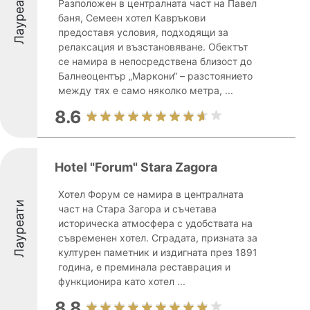
Лауреати
Разположен в централната част на Павел
баня, Семеен хотел Кавръкови
предоставя условия, подходящи за
релаксация и възстановяване. Обектът
се намира в непосредствена близост до
Балнеоцентър „Маркони“ – разстоянието
между тях е само няколко метра, ...
8.6
Hotel "Forum" Stara Zagora
Хотел Форум се намира в централната
Лауреати
част на Стара Загора и съчетава
историческа атмосфера с удобствата на
съвременен хотел. Сградата, призната за
културен паметник и издигната през 1891
година, е преминала реставрация и
функционира като хотел ...
8.8