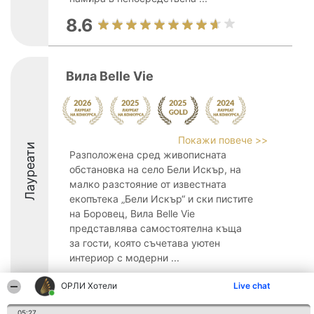
8.6
Вила Belle Vie
Покажи повече >>
Лауреати
Разположена сред живописната
обстановка на село Бели Искър, на
малко разстояние от известната
екопътека „Бели Искър“ и ски пистите
на Боровец, Вила Belle Vie
представлява самостоятелна къща
за гости, която съчетава уютен
интериор с модерни ...
10
ОРЛИ Хотели
Live chat
05:27