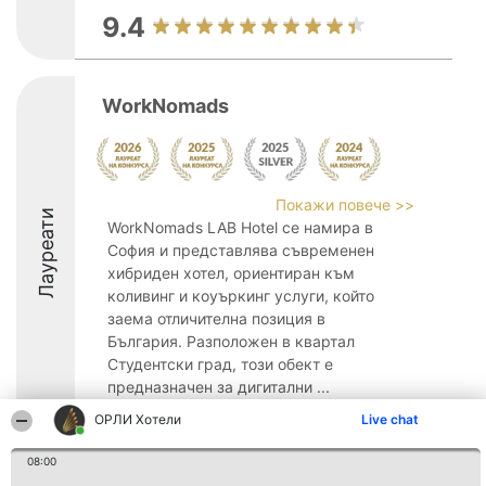
9.4
WorkNomads
Покажи повече >>
Лауреати
WorkNomads LAB Hotel се намира в
София и представлява съвременен
хибриден хотел, ориентиран към
коливинг и коуъркинг услуги, който
заема отличителна позиция в
България. Разположен в квартал
Студентски град, този обект е
предназначен за дигитални ...
ОРЛИ Хотели
Live chat
9
08:00