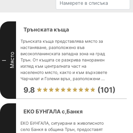
Трънската къща
Трънската къща представлява място за
настаняване, разположено във
високопланинската западна зона на град
Място
Трън. От къщата се разкрива панорамен
I
изглед към централната част на
населеното място, както и към върховете
Чарчалат и Големи връх, разположени ...
9.8
(101)
ЕКО БУНГАЛА с,Банкя
ЕКО БУНГАЛА, ситуирани в живописното
село Банкя в община Трън, предоставят