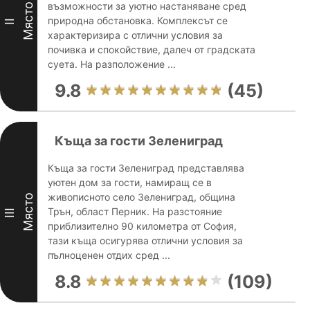
възможности за уютно настаняване сред
Място
природна обстановка. Комплексът се
II
характеризира с отлични условия за
почивка и спокойствие, далеч от градската
суета. На разположение ...
9.8
(45)
Къща за гости Зелениград
Къща за гости Зелениград представлява
уютен дом за гости, намиращ се в
живописното село Зелениград, община
Място
Трън, област Перник. На разстояние
III
приблизително 90 километра от София,
тази къща осигурява отлични условия за
пълноценен отдих сред ...
8.8
(109)