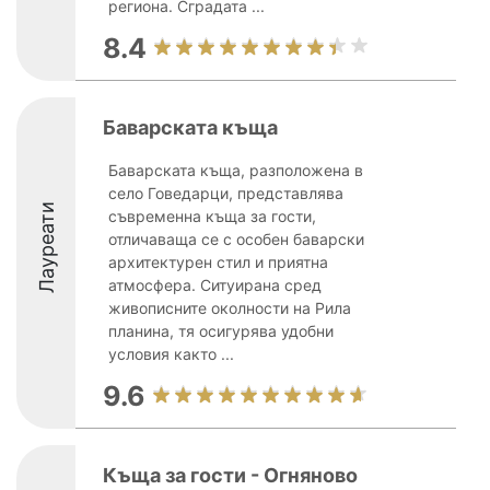
региона. Сградата ...
8.4
Баварската къща
Баварската къща, разположена в
село Говедарци, представлява
Лауреати
съвременна къща за гости,
отличаваща се с особен баварски
архитектурен стил и приятна
атмосфера. Ситуирана сред
живописните околности на Рила
планина, тя осигурява удобни
условия както ...
9.6
Къща за гости - Огняново