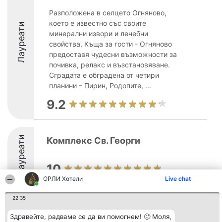
Разположена в селцето Огняново,
което е известно със своите
Лауреати
минерални извори и лечебни
свойства, Къща за гости - Огняново
предоставя чудесни възможности за
почивка, релакс и възстановяване.
Сградата е обградена от четири
планини – Пирин, Родопите, ...
9.2
Лауреати
Комплекс Св. Георги
10
ОРЛИ Хотели
Live chat
22:35
Здравейте, радваме се да ви помогнем! 🙂 Моля,
Организатор на
Класация
Контакти