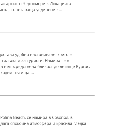
българското Черноморие. Локацията
ивка, съчетаваща уединение ...
доставя удобно настаняване, което е
ти, така и за туристи. Намира се в
в непосредствена близост до летище Бургас,
зходни пътища ...
Polina Beach, се намира в Созопол, в
длага спокойна атмосфера и красива гледка