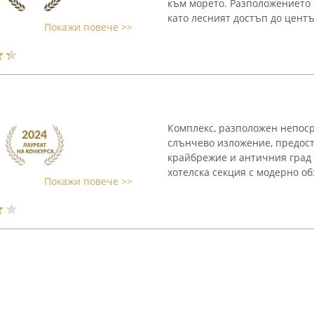
към морето. Разположението 
като лесният достъп до център
Покажи повече >>
Комплекс, разположен непоср
слънчево изложение, предос
крайбрежие и античния град 
хотелска секция с модерно об
Покажи повече >>