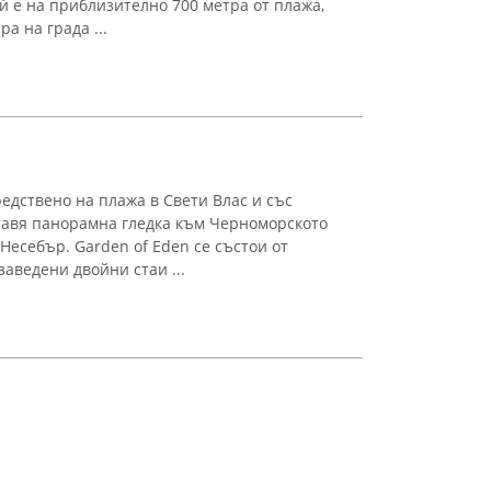
ѝ е на приблизително 700 метра от плажа,
а на града ...
едствено на плажа в Свети Влас и със
тавя панорамна гледка към Черноморското
Несебър. Garden of Eden се състои от
заведени двойни стаи ...