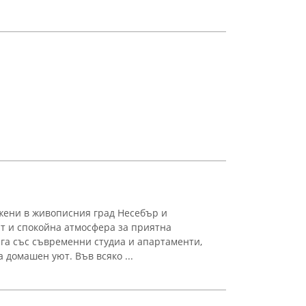
жени в живописния град Несебър и
рт и спокойна атмосфера за приятна
га със съвременни студиа и апартаменти,
а домашен уют. Във всяко ...