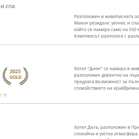
и спа
Разположен в живописната зо
Макон резидънс уелнес и спа
който се намира само на 550 
Комплексът разполага с разл
Хотел "Дион" се намира в жи
разположен директно на пър
предлага възможност за пъл
спокойствието на крайбрежна
Хотел Дъга, разположен в При
спокойна и уютна атмосфера,