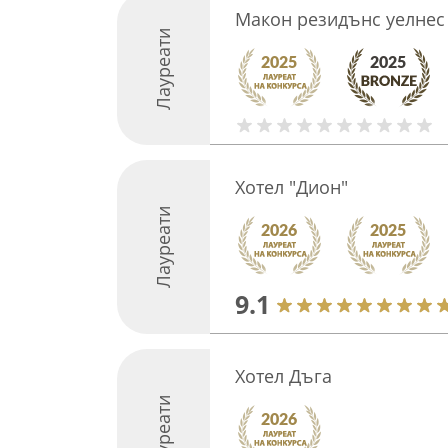
Макон резидънс уелнес 
Лауреати
Хотел "Дион"
Лауреати
9.1
Хотел Дъга
Лауреати