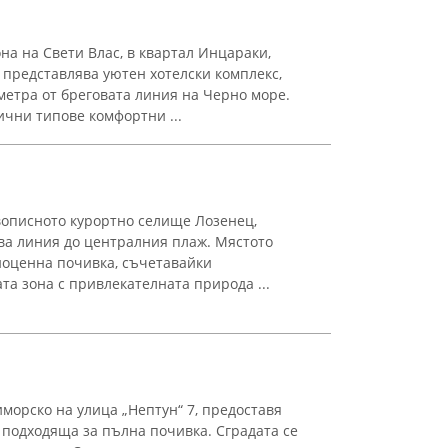
на на Свети Влас, в квартал Инцараки,
 представлява уютен хотелски комплекс,
метра от бреговата линия на Черно море.
ични типове комфортни ...
вописното курортно селище Лозенец,
ва линия до централния плаж. Мястото
ноценна почивка, съчетавайки
та зона с привлекателната природа ...
морско на улица „Нептун“ 7, предоставя
 подходяща за пълна почивка. Сградата се