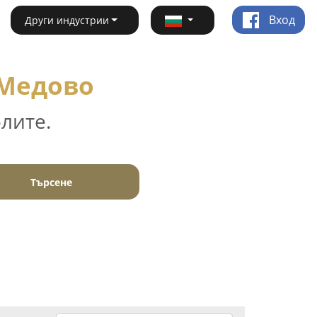
Вход
Други индустрии
 Медово
лите.
Търсене