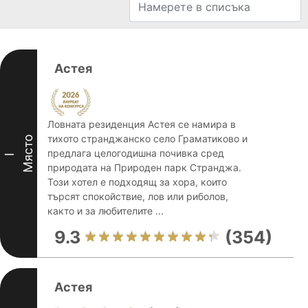
Астея
Ловната резиденция Астея се намира в
тихото странджанско село Граматиково и
Място
предлага целогодишна почивка сред
I
природата на Природен парк Странджа.
Този хотел е подходящ за хора, които
търсят спокойствие, лов или риболов,
както и за любителите ...
9.3
(354)
Астея