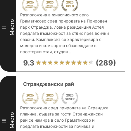
Разположена в живописното село
Граматиково сред природата на Природен
Място
парк Странджа, ловна резиденция Астея
II
предлага възможност за отдих през всички
сезони. Комплексът се характеризира с
модерно и комфортно обзавеждане в
просторни стаи, студия ...
9.3
(289)
Странджански рай
Разположена сред природата на Странджа
планина, къщата за гости Странджански
Място
рай се намира в село Граматиково и
III
предлага възможности за почивка и