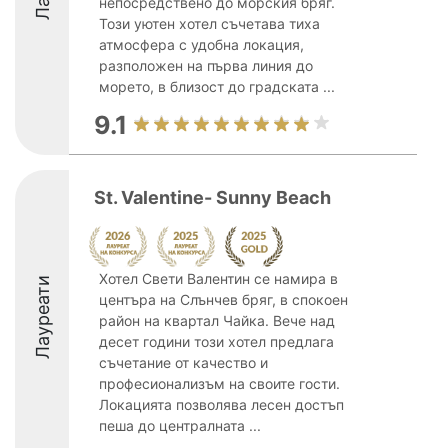
непосредствено до морския бряг.
Този уютен хотел съчетава тиха
атмосфера с удобна локация,
разположен на първа линия до
морето, в близост до градската ...
9.1
St. Valentine- Sunny Beach
Хотел Свети Валентин се намира в
Лауреати
центъра на Слънчев бряг, в спокоен
район на квартал Чайка. Вече над
десет години този хотел предлага
съчетание от качество и
професионализъм на своите гости.
Локацията позволява лесен достъп
пеша до централната ...