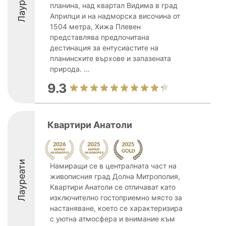
Лауреати
планина, над квартал Видима в град
Априлци и на надморска височина от
1504 метра, Хижа Плевен
представлява предпочитана
дестинация за ентусиастите на
планинските върхове и запазената
природа. ...
9.3
Квартири Анатоли
Лауреати
Намиращи се в централната част на
живописния град Долна Митрополия,
Квартири Анатоли се отличават като
изключително гостоприемно място за
настаняване, което се характеризира
с уютна атмосфера и внимание към