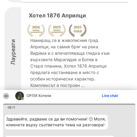
Хотел 1876 Априлци
Намиращ се в живописния град
Лауреати
Априлци, на самия бряг на река
Видима и с впечатляваща гледка към
върховете Марагидик и Ботев в
Стара планина, Хотел 1876 Априлци
предлага настаняване в място с
особен исторически характер.
Комплексът е построен ...
9.2
ОРЛИ Хотели
Live chat
06:11
Организатор на
Класация
Контакти
Здравейте, радваме се да ви помогнем! 🙂 Моля,
класиране
Победители
Контакти
кликнете върху съответната тема на разговора!
Beautiful Company S.R.L.
Списък на
BulevardulAleea Timișul De
всички
Sus Nr. 2, Bl. A30, Sc. A, Et.
победители