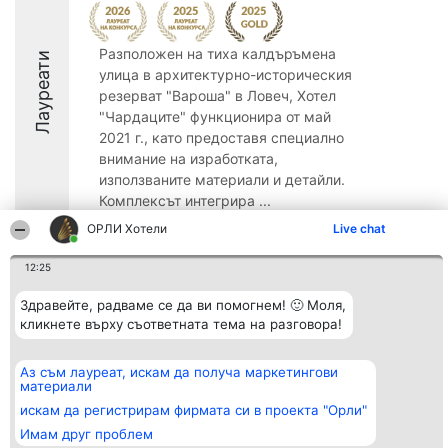
Разположен на тиха калдъръмена
Лауреати
улица в архитектурно-историческия
резерват "Вароша" в Ловеч, Хотел
"Чардаците" функционира от май
2021 г., като предоставя специално
внимание на изработката,
използваните материали и детайли.
Комплексът интегрира ...
ОРЛИ Хотели
Live chat
9.8
12:25
Здравейте, радваме се да ви помогнем! 🙂 Моля,
Организатор на
Класация
Контакти
класиране
кликнете върху съответната тема на разговора!
Победители
Контакти
Beautiful Company S.R.L.
Списък на
BulevardulAleea Timișul De
всички
Sus Nr. 2, Bl. A30, Sc. A, Et.
победители
Аз съм лауреат, искам да получа маркетингови
4, Ap. 13
Правила
материали
București 53-238
Статут/Устав
искам да регистрирам фирмата си в проекта "Орли"
CUI 36737675
Политика за
поверителност
Имам друг проблем